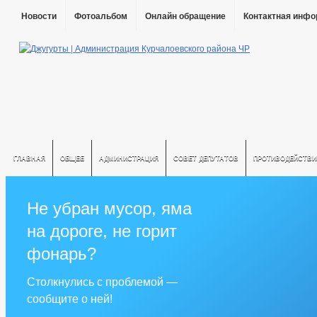
Новости
Фотоальбом
Онлайн обращение
Контактная инф
ГЛАВНАЯ
ОБЩЕЕ
АДМИНИСТРАЦИЯ
СОВЕТ ДЕПУТАТОВ
ПРОТИВОДЕЙСТВИ
Не убран мусор, яма
на дороге, не горит
фонарь?
Столкнулись с проблемой —
сообщите о ней!