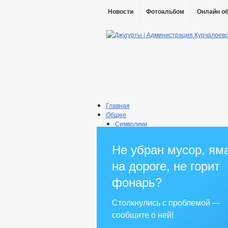
Новости
Фотоальбом
Онлайн о
Главная
Общее
Символики
Конституция РФ
Конституция ЧР
Не убран мусор, ям
Герб
Флаг
на дороге, не горит
Гимн
Первый Президент
фонарь?
Праздники и памятные даты
Прокуратура района
Столкнулись с проблемой —
Информация о поселении
сообщите о ней!
Информация по короновирусу (COVID-
Противодействие терроризму и экстр