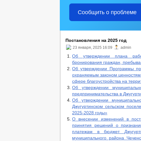
_
Администрация
Сообщить о проблеме
Глава
ГО и ЧС
Реквизиты
Сход граждан
Состав поселения
Постановления на 2025 год
Градостроительство
23 января, 2025 16:09
admin
Генеральный план
Правила землепользования
Об утверждении плана раб
Целевые программы
бронирования граждан, пребываю
Предпринимательство
Об утверждении Программы пр
Информационные материалы
охраняемым законом ценностям 
Оборот товаров, работ и услуг
сфере благоустройства на терри
Число замещенных рабочих мест
Об утверждении муниципальн
Объекты для малого и среднего би
предпринимательства в Джугурти
Сведения о льготах, отсрочках, рас
Финансово-экономическое состоян
Об утверждении муниципальн
Количество субъектов малого и ср
Джугуртинском сельском посел
Статистические данные
2025-2028 годы»
Информация о деятельности
О внесении изменений в пост
Планы и отчеты работы админист
принятия решений о признани
Закупка товаров, работ и услуг
платежам в бюджет Джугурти
Реестр недвижимого имущества
муниципального района Чеченс
Подведомственные организации