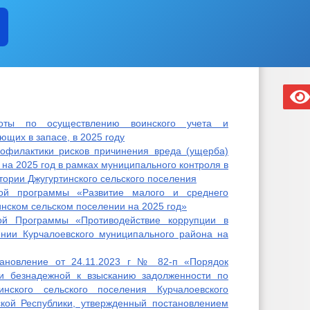
оты по осуществлению воинского учета и
щих в запасе, в 2025 году
офилактики рисков причинения вреда (ущерба)
на 2025 год в рамках муниципального контроля в
тории Джугуртинского сельского поселения
ой программы «Развитие малого и среднего
знеса
нском сельском поселении на 2025 год»
срочках
ие субъектов
ой Программы «Противодействие коррупции в
еднего предпринимательства
ении Курчалоевского муниципального района на
ановление от 24.11.2023 г № 82-п «Порядок
рации
и безнадежной к взысканию задолженности по
нского сельского поселения Курчалоевского
кой Республики, утвержденный постановлением