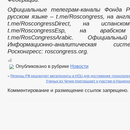
Официальные телеграм-каналы Фонда Ро
русском языке – t.me/Roscongress, на анг
t.me/RoscongressDirect, на испан
t.me/RoscongressEsp, на арабс
t.me/RosCongressArabic. Официал
Информационно-аналитическая си
Росконгресс: roscongress.org.
Опубликовано в рубрике
Новости
«
Регионы РФ реализуют мегапроекты в НОЦ для достижения технологич
Ученых из Чечни приглашают к участию в Национ
Комментирование и размещение ссылок запрещено.