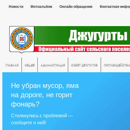
Новости
Фотоальбом
Онлайн обращение
Контактная инф
ГЛАВНАЯ
ОБЩЕЕ
АДМИНИСТРАЦИЯ
СОВЕТ ДЕПУТАТОВ
ПРОТИВОДЕЙСТВИ
Не убран мусор, яма
на дороге, не горит
фонарь?
Столкнулись с проблемой —
сообщите о ней!