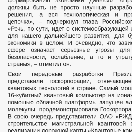
формированию экономики данных». «П
должны быть не просто научные разрабо
решения, а вся технологическая и про
цепочка», – подчеркнул глава Российског
«Речь, по сути, идет о системообразующей
для нашего дальнейшего развития, для 
экономики в целом. И очевидно, что зави
сфере означает серьезные угрозы для
безопасности, ослабление, а то и утрат
страны», – отметил он.
Свои передовые разработки Презид
представили госкорпорации, отвечающи
квантовых технологий в стране. Самый мощ
16-кубитный квантовый компьютер на ионах
помощью облачной платформы запущен ал
молекулы, продемонстрировала Госкорпора
В свою очередь представители ОАО «РЖД
строительстве магистральной квантовой
реализации дорожной карты «Квантовые ком