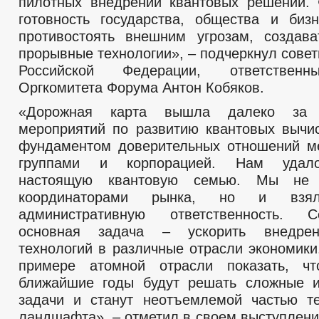
пилотных внедрений квантовых решений.
готовность государства, общества и биз
противостоять внешним угрозам, создав
прорывные технологии», – подчеркнул сове
Российской Федерации, ответственн
Оргкомитета Форума Антон Кобяков.
«Дорожная карта вышла далеко за 
мероприятий по развитию квантовых вычи
фундаментом доверительных отношений м
группами и корпорацией. Нам удало
настоящую квантовую семью. Мы не 
координаторами рынка, но и вз
административную ответственность. 
основная задача – ускорить внедрен
технологий в различные отрасли экономики
примере атомной отрасли показать, 
ближайшие годы будут решать сложные и
задачи и станут неотъемлемой частью те
ландшафта», – отметил в своем выступлени