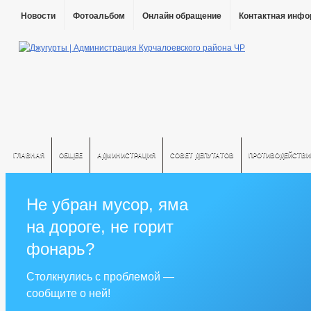
Новости
Фотоальбом
Онлайн обращение
Контактная инф
ГЛАВНАЯ
ОБЩЕЕ
АДМИНИСТРАЦИЯ
СОВЕТ ДЕПУТАТОВ
ПРОТИВОДЕЙСТВИ
Не убран мусор, яма
на дороге, не горит
фонарь?
Столкнулись с проблемой —
сообщите о ней!