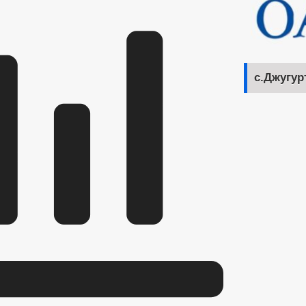
с.Джугур