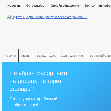
Новости
Фотоальбом
Онлайн обращение
Контактная инф
ГЛАВНАЯ
ОБЩЕЕ
АДМИНИСТРАЦИЯ
СОВЕТ ДЕПУТАТОВ
ПРОТИВОДЕЙСТВИ
Не убран мусор, яма
на дороге, не горит
фонарь?
Столкнулись с проблемой —
сообщите о ней!