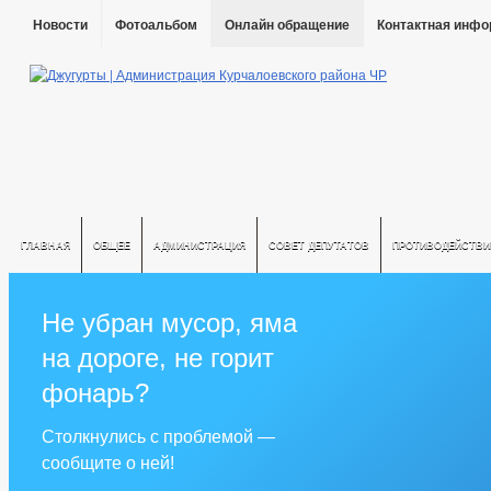
Новости
Фотоальбом
Онлайн обращение
Контактная инф
ГЛАВНАЯ
ОБЩЕЕ
АДМИНИСТРАЦИЯ
СОВЕТ ДЕПУТАТОВ
ПРОТИВОДЕЙСТВИ
Не убран мусор, яма
на дороге, не горит
фонарь?
Столкнулись с проблемой —
сообщите о ней!