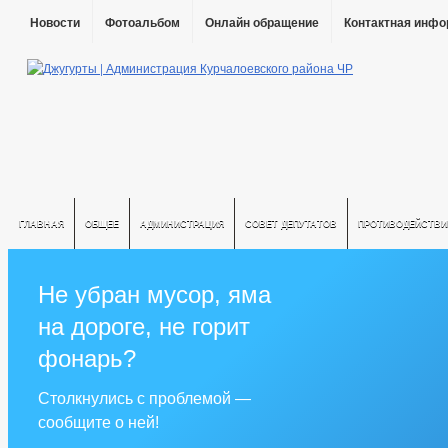
Новости
Фотоальбом
Онлайн обращение
Контактная инф
ГЛАВНАЯ
ОБЩЕЕ
АДМИНИСТРАЦИЯ
СОВЕТ ДЕПУТАТОВ
ПРОТИВОДЕЙСТВИ
Не убран мусор, яма
на дороге, не горит
фонарь?
Столкнулись с проблемой —
сообщите о ней!