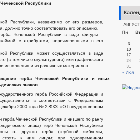
 Чеченской Республики
Кален
кой Республики, независимо от его размеров,
АВГУСТ
я, должно точно соответствовать его описанию.
Пн
В
 герба Чеченской Республики в виде фигуры –
каймой с атрибутами, перечисленными в его
3
10
ской Республики может осуществляться в виде
17
го (в том числе скульптурного) или графического
24
ке исполнения и из различных материалов.
31
« Июл
ещение герба Чеченской Республики и иных
ьдических знаков
сударственного герба Российской Федерации и
осуществляется в соответствии с Федеральным
 декабря 2000 года № 2-ФКЗ «О Государственном
герба Чеченской Республики и низшего по рангу
льдического знака) герб Чеченской Республики
роны от другого герба (гербовой эмблемы,
ли стоять к ним лицом; при одновременном