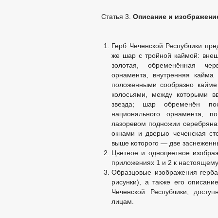
Статья 3.
Описание и изображени
Герб Чеченской Республики пре
же шар с тройной каймой: вне
золотая, обременённая чер
орнамента, внутренняя кайма
положенными сообразно кайме
колосьями, между которыми в
звезда; шар обременён пос
национального орнамента, 
лазоревом подножии серебряная
окнами и дверью чеченская ст
выше которого — две заснеженн
Цветное и одноцветное изображ
приложениях 1 и 2 к настоящему
Образцовые изображения герба
рисунки), а также его описан
Чеченской Республики, досту
лицам.