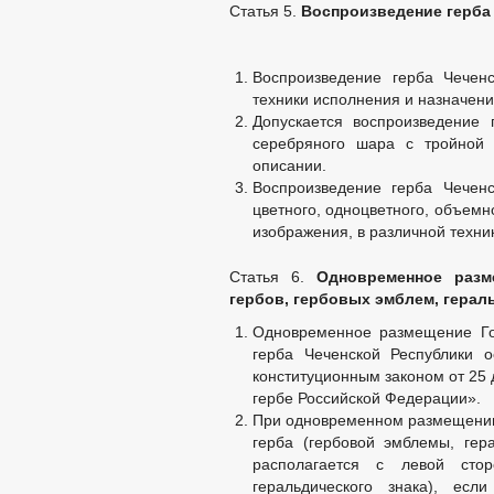
Статья 5.
Воспроизведение герба
Воспроизведение герба Чеченс
техники исполнения и назначени
Допускается воспроизведение
серебряного шара с тройной 
описании.
Воспроизведение герба Чечен
цветного, одноцветного, объемно
изображения, в различной техни
Статья 6.
Одновременное разм
гербов, гербовых эмблем, герал
Одновременное размещение Го
герба Чеченской Республики 
конституционным законом от 25
гербе Российской Федерации».
При одновременном размещении 
герба (гербовой эмблемы, гера
располагается с левой сто
геральдического знака), ес