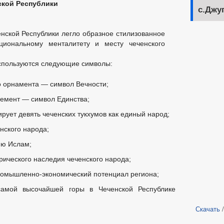
ской Республики
с.Джу
енской Республики легло образное стилизованное
циональному менталитету и месту чеченского
используются следующие символы:
о орнамента — символ Вечности;
емент — символ Единства;
ирует девять чеченских тукхумов как единый народ;
нского народа;
ию Ислам;
рического наследия чеченского народа;
ромышленно-экономический потенциал региона;
амой высочайшей горы в Чеченской Республике
Скачать