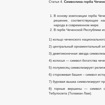
Статья 4.
Символика герба Чечен
В основу композиции герба Чеч
решение, соответствующее на
народа в современном мире.
В гербе Чеченской Республики 
1) кольцо чеченского национальног
2) центральный орнаментальный эл
3) девятиконечная звезда символиз
4) колосья — символ богатства чече
5) полумесяц символизирует религ
6) сторожевая башня – символ исто
7) буровая вышка символизирует п
8) горные вершины — символ с
Тебулосмта (Толаман Лам).