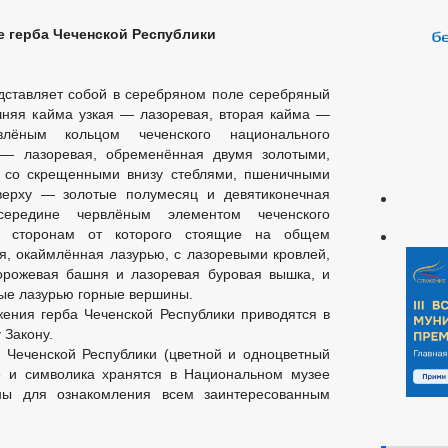
е герба Чеченской Республики
дставляет собой в серебряном поле серебряный
шняя кайма узкая — лазоревая, вторая кайма —
влёным кольцом чеченского национального
 — лазоревая, обременённая двумя золотыми,
 со скрещенными внизу стеблями, пшеничными
верху — золотые полумесяц и девятиконечная
ередине червлёным элементом чеченского
по сторонам от которого стоящие на общем
, окаймлённая лазурью, с лазоревыми кровлей,
орожевая башня и лазоревая буровая вышка, и
ые лазурью горные вершины.
ения герба Чеченской Республики приводятся в
 Закону.
 Чеченской Республики (цветной и одноцветный
ие и символика хранятся в Национальном музее
пны для ознакомления всем заинтересованным